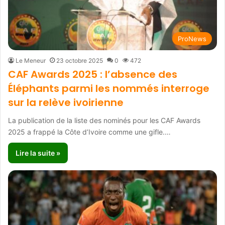
ProNews
Le Meneur
23 octobre 2025
0
472
CAF Awards 2025 : l’absence des
Éléphants parmi les nommés interroge
sur la relève ivoirienne
La publication de la liste des nominés pour les CAF Awards
2025 a frappé la Côte d’Ivoire comme une gifle.…
Lire la suite »