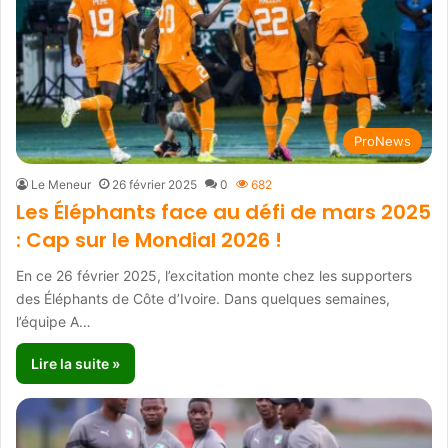
ProNews
Le Meneur
26 février 2025
0
682
Les Éléphants face au défi de mars 2025
: Cap sur le Mondial 2026 !
En ce 26 février 2025, l’excitation monte chez les supporters
des Éléphants de Côte d’Ivoire. Dans quelques semaines,
l’équipe A…
Lire la suite »