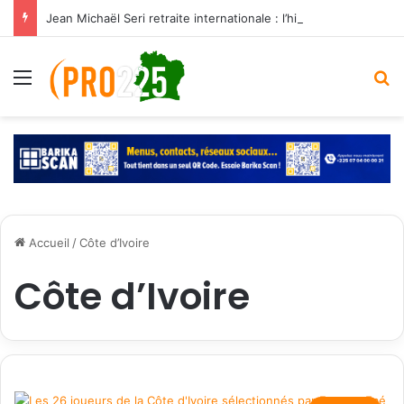
Jean Michaël Seri retraite internationale : l’histoire d’un maestro qui a marqué les Éléphants
Menu
R
Accueil
/
Côte d’Ivoire
Côte d’Ivoire