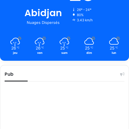
Abidjan
26º - 24º
80%
3.43 km/h
Nuages Dispersés
26
26
25
25
25
℃
℃
℃
℃
℃
jeu
ven
sam
dim
lun
Pub