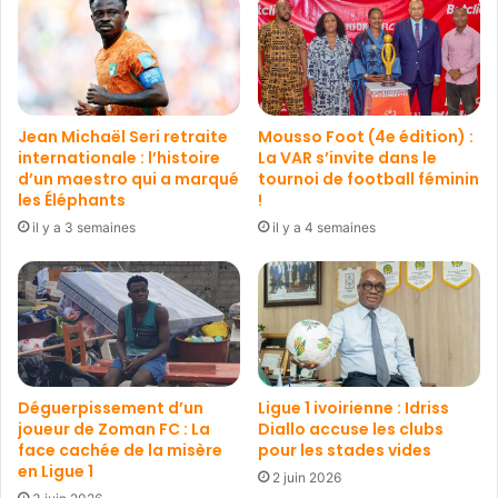
Jean Michaël Seri retraite
Mousso Foot (4e édition) :
internationale : l’histoire
La VAR s’invite dans le
d’un maestro qui a marqué
tournoi de football féminin
les Éléphants
!
il y a 3 semaines
il y a 4 semaines
Déguerpissement d’un
Ligue 1 ivoirienne : Idriss
joueur de Zoman FC : La
Diallo accuse les clubs
face cachée de la misère
pour les stades vides
en Ligue 1
2 juin 2026