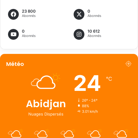
23 800
0
Abonnés
Abonnés
0
10 612
Abonnés
Abonnés
Météo
24
℃
Abidjan
26º - 24º
88%
3.01 km/h
Nuages Dispersés