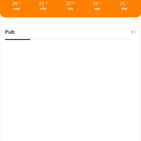
26
25
25
25
25
℃
℃
℃
℃
℃
sam
dim
lun
mar
mer
Pub