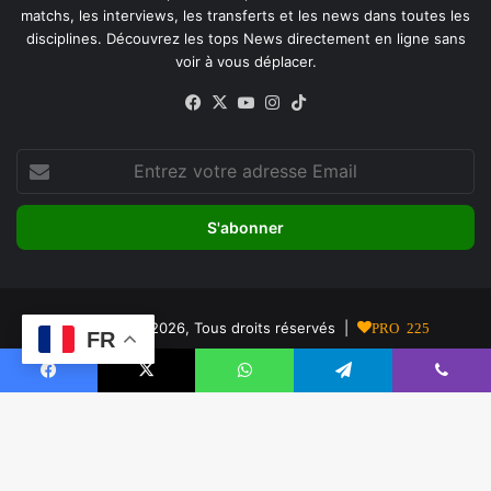
matchs, les interviews, les transferts et les news dans toutes les
disciplines. Découvrez les tops News directement en ligne sans
voir à vous déplacer.
Facebook
X
YouTube
Instagram
TikTok
Entrez
votre
adresse
Email
© Copyright 2026, Tous droits réservés |
PRO 225
FR
À propos de nous
Conditions Générales d’Utilisation (CGU)
Facebook
X
WhatsApp
Telegram
Viber
Politique de Confidentialité
Facebook
X
YouTube
Instagram
TikTok
B