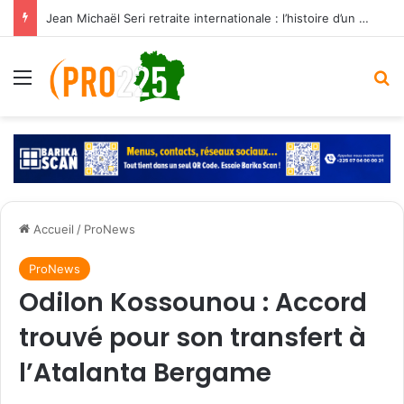
Jean Michaël Seri retraite internationale : l’histoire d’un maestro qui a marqué les Éléphants
Menu
R
Accueil
/
ProNews
ProNews
Odilon Kossounou : Accord
trouvé pour son transfert à
l’Atalanta Bergame