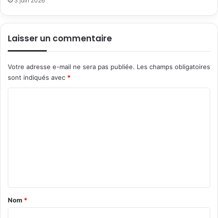
3 juin 2026
Laisser un commentaire
Votre adresse e-mail ne sera pas publiée.
Les champs obligatoires
sont indiqués avec
*
C
o
m
m
e
n
t
a
Nom
*
i