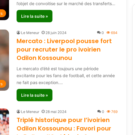
l’objet de convoitise sur le marché des transferts…
ws
Lire la suite »
Le Meneur
28 juin 2024
0
694
Mercato : Liverpool pousse fort
pour recruter le pro ivoirien
Odilon Kossounou
Le mercato d’été est toujours une période
excitante pour les fans de football, et cette année
ne fait pas exception.…
ws
Lire la suite »
Le Meneur
28 mai 2024
0
769
Triplé historique pour l’ivoirien
Odilon Kossounou : Favori pour