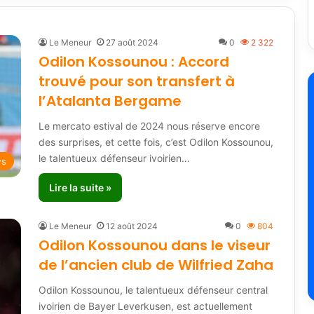
Le Meneur
27 août 2024
0
2 322
Odilon Kossounou : Accord
trouvé pour son transfert à
l’Atalanta Bergame
Le mercato estival de 2024 nous réserve encore
des surprises, et cette fois, c’est Odilon Kossounou,
le talentueux défenseur ivoirien…
ws
Lire la suite »
Le Meneur
12 août 2024
0
804
Odilon Kossounou dans le viseur
de l’ancien club de Wilfried Zaha
Odilon Kossounou, le talentueux défenseur central
ivoirien de Bayer Leverkusen, est actuellement