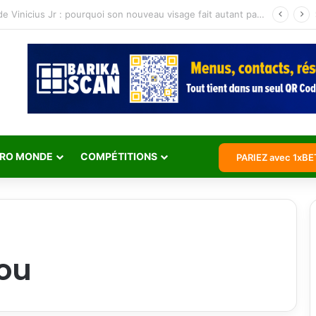
Jean Michaël Seri retraite internationale : l’histoire d’un maestro qui a marqué les Éléphants
RO MONDE
COMPÉTITIONS
PARIEZ avec 1xBE
ou