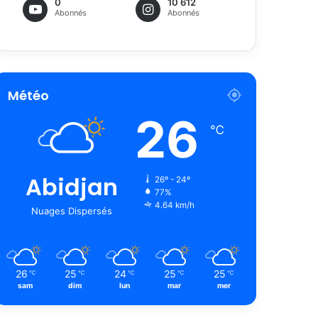
0
10 612
Abonnés
Abonnés
Météo
26
℃
Abidjan
26º - 24º
77%
4.64 km/h
Nuages Dispersés
26
25
24
25
25
℃
℃
℃
℃
℃
sam
dim
lun
mar
mer