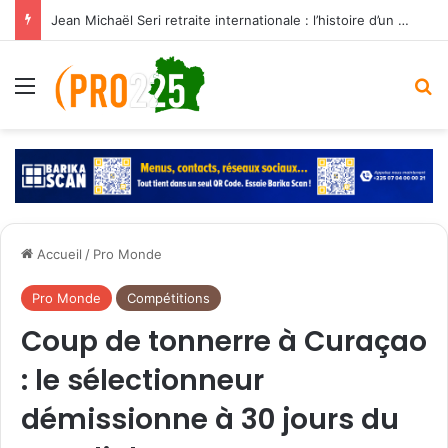
Jean Michaël Seri retraite internationale : l’histoire d’un maestro qui a marqué les Éléphants
Menu
R
Accueil
/
Pro Monde
Pro Monde
Compétitions
Coup de tonnerre à Curaçao
: le sélectionneur
démissionne à 30 jours du