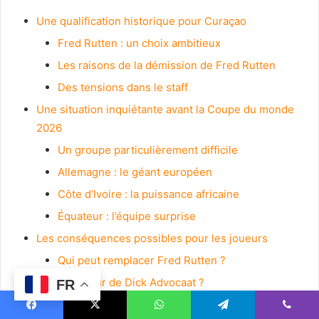
Une qualification historique pour Curaçao
Fred Rutten : un choix ambitieux
Les raisons de la démission de Fred Rutten
Des tensions dans le staff
Une situation inquiétante avant la Coupe du monde
2026
Un groupe particulièrement difficile
Allemagne : le géant européen
Côte d’Ivoire : la puissance africaine
Équateur : l’équipe surprise
Les conséquences possibles pour les joueurs
Qui peut remplacer Fred Rutten ?
Un retour de Dick Advocaat ?
FR
Un entraîneur local
Facebook
X
WhatsApp
Telegram
Viber