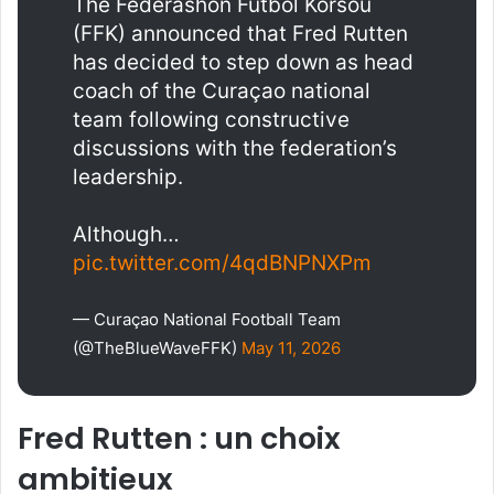
The Federashon Futbòl Kòrsou
(FFK) announced that Fred Rutten
has decided to step down as head
coach of the Curaçao national
team following constructive
discussions with the federation’s
leadership.
Although…
pic.twitter.com/4qdBNPNXPm
— Curaçao National Football Team
(@TheBlueWaveFFK)
May 11, 2026
Fred Rutten : un choix
ambitieux