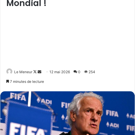
Mondial !
Follow
Envoyer
Le Meneur
12 mai 2026
0
254
on
un
7 minutes de lecture
X
courriel