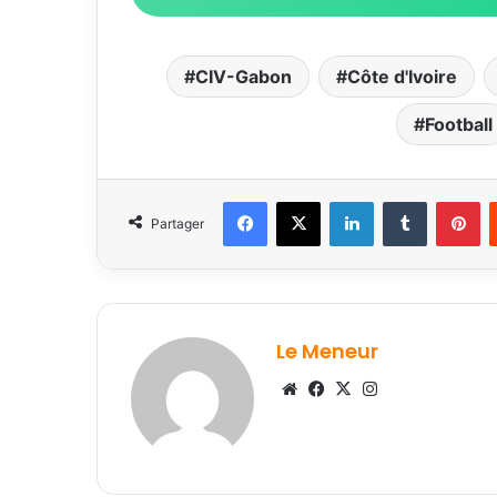
CIV-Gabon
Côte d'Ivoire
Football
Facebook
X
Linkedin
Tumblr
Pi
Partager
Le Meneur
Website
Facebook
X
Instagram