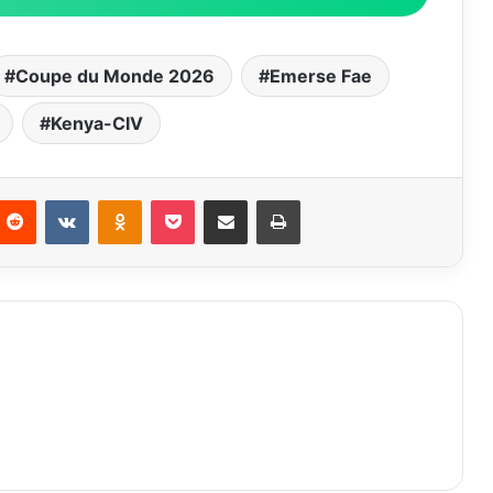
Coupe du Monde 2026
Emerse Fae
Kenya-CIV
nterest
Reddit
VKontakte
Odnoklassniki
Pocket
Partager par email
Imprimer