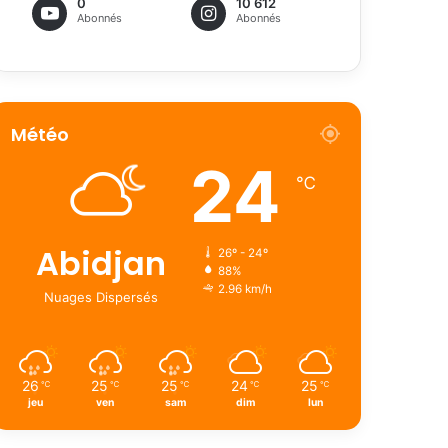
0
10 612
Abonnés
Abonnés
Météo
24
℃
Abidjan
26º - 24º
88%
2.96 km/h
Nuages Dispersés
26
25
25
24
25
℃
℃
℃
℃
℃
jeu
ven
sam
dim
lun