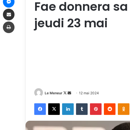
Fae donnera sa l
Partager par email
jeudi 23 mai
Imprimer
Follow
Envoyer
Le Meneur
12 mai 2024
on
un
Facebook
X
Linkedin
Tumblr
Pinterest
Reddit
X
courriel