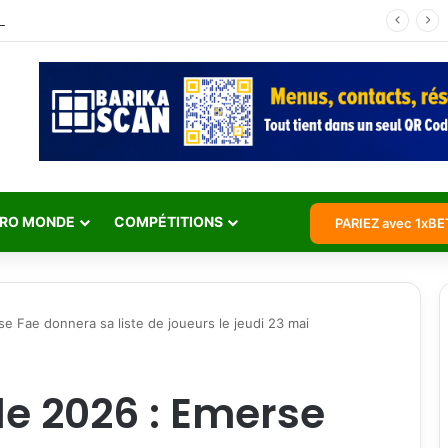
Jean Michaël Seri retraite internationale : l’histoire d’un maestro qui a marqué les Éléphants
RO MONDE
COMPÉTITIONS
PARIEZ avec 1xBE
 Fae donnera sa liste de joueurs le jeudi 23 mai
 2026 : Emerse