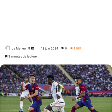
Follow
Envoyer
Le Meneur
18 juin 2024
0
1 087
on
un
3 minutes de lecture
X
courriel