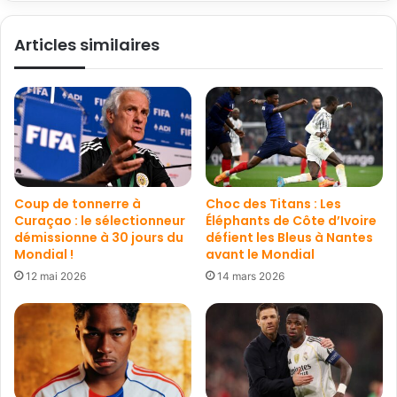
Articles similaires
Coup de tonnerre à
Choc des Titans : Les
Curaçao : le sélectionneur
Éléphants de Côte d’Ivoire
démissionne à 30 jours du
défient les Bleus à Nantes
Mondial !
avant le Mondial
12 mai 2026
14 mars 2026