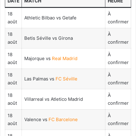
DATE
MATCH
HEURE
18
À
Athletic Bilbao vs Getafe
août
confirmer
18
À
Betis Séville vs Girona
août
confirmer
18
À
Majorque vs
Real Madrid
août
confirmer
18
À
Las Palmas vs
FC Séville
août
confirmer
18
À
Villarreal vs Atletico Madrid
août
confirmer
18
À
Valence vs
FC Barcelone
août
confirmer
18
À