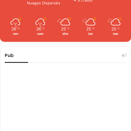
4.11 km/h
Nuages Dispersés
26
26
25
25
25
℃
℃
℃
℃
℃
ven
sam
dim
lun
mar
Pub