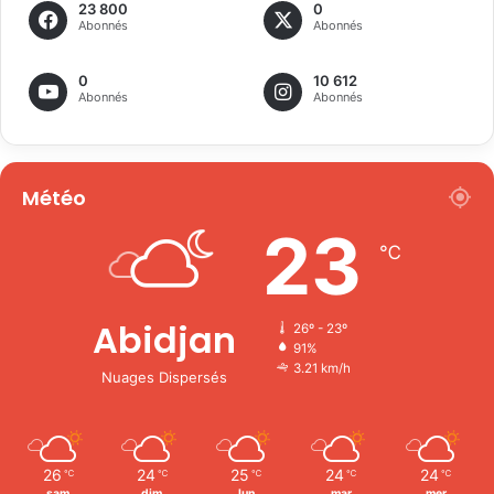
23 800
0
Abonnés
Abonnés
0
10 612
Abonnés
Abonnés
Météo
23
℃
Abidjan
26º - 23º
91%
3.21 km/h
Nuages Dispersés
26
24
25
24
24
℃
℃
℃
℃
℃
sam
dim
lun
mar
mer