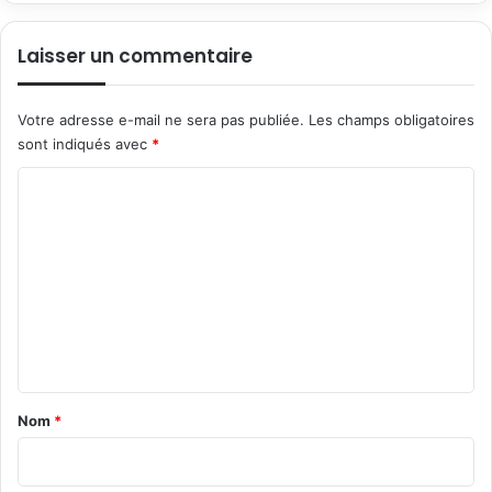
Laisser un commentaire
Votre adresse e-mail ne sera pas publiée.
Les champs obligatoires
sont indiqués avec
*
C
o
m
m
e
n
t
a
Nom
*
i
r