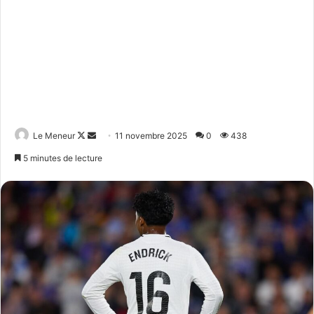
Follow
Envoyer
Le Meneur
11 novembre 2025
0
438
on
un
5 minutes de lecture
X
courriel