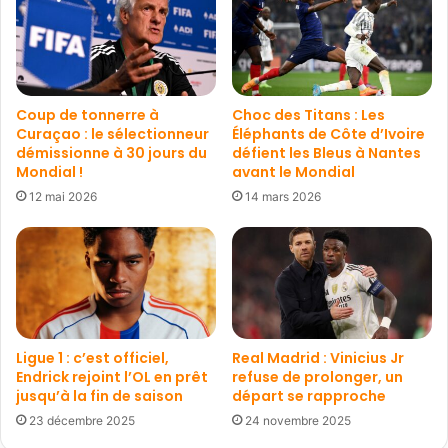
Coup de tonnerre à
Choc des Titans : Les
Curaçao : le sélectionneur
Éléphants de Côte d’Ivoire
démissionne à 30 jours du
défient les Bleus à Nantes
Mondial !
avant le Mondial
12 mai 2026
14 mars 2026
Ligue 1 : c’est officiel,
Real Madrid : Vinicius Jr
Endrick rejoint l’OL en prêt
refuse de prolonger, un
jusqu’à la fin de saison
départ se rapproche
23 décembre 2025
24 novembre 2025