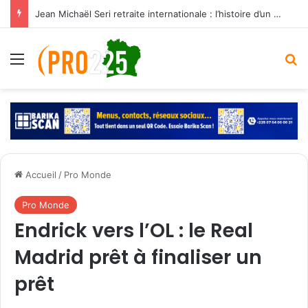
Jean Michaël Seri retraite internationale : l’histoire d’un maestro qui a marqué les Éléphants
Menu
R
Accueil
/
Pro Monde
Pro Monde
Endrick vers l’OL : le Real
Madrid prêt à finaliser un
prêt