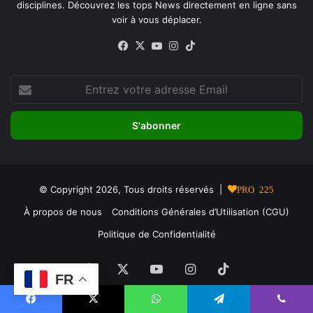
disciplines. Découvrez les tops News directement en ligne sans
voir à vous déplacer.
Facebook
X
YouTube
Instagram
TikTok
Entrez
votre
adresse
Email
© Copyright 2026, Tous droits réservés |
PRO 225
À propos de nous
Conditions Générales d’Utilisation (CGU)
Politique de Confidentialité
Facebook
X
YouTube
Instagram
TikTok
FR
Facebook
X
WhatsApp
Telegram
Viber