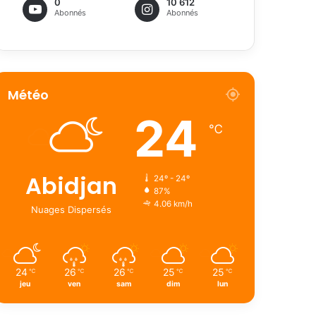
0
10 612
Abonnés
Abonnés
Météo
24
℃
Abidjan
24º - 24º
87%
4.06 km/h
Nuages Dispersés
24
26
26
25
25
℃
℃
℃
℃
℃
jeu
ven
sam
dim
lun