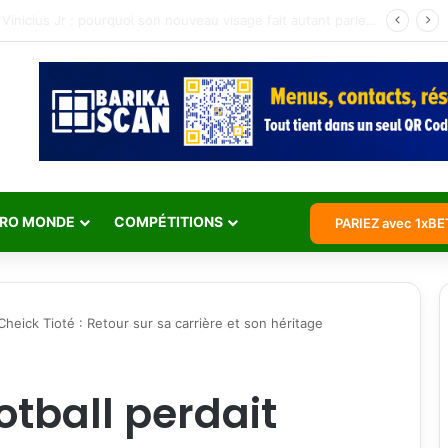
Jean Michaël Seri retraite internationale : l’histoire d’un maestro qui a marqué les Éléphants
RO MONDE
COMPÉTITIONS
PARIEZ avec 1xBE
t Cheick Tioté : Retour sur sa carrière et son héritage
football perdait