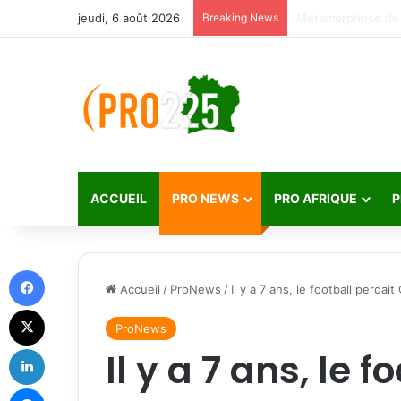
jeudi, 6 août 2026
Breaking News
ACCUEIL
PRO NEWS
PRO AFRIQUE
P
Facebook
Accueil
/
ProNews
/
Il y a 7 ans, le football perdai
X
ProNews
Linkedin
Il y a 7 ans, le 
Messenger