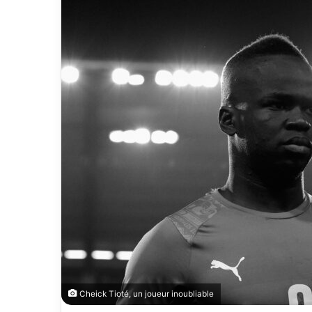
Cheick Tioté, un joueur inoubliable