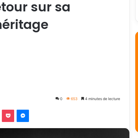
etour sur sa
héritage
0
653
4 minutes de lecture
Odnoklassniki
Pocket
Messenger