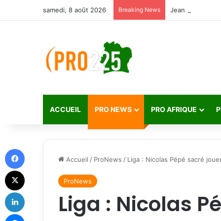
samedi, 8 août 2026
Breaking News
ACCUEIL
PRO NEWS
PRO AFRIQUE
P
Facebook
Accueil
/
ProNews
/
Liga : Nicolas Pépé sacré jou
X
ProNews
Linkedin
Liga : Nicolas P
Messenger