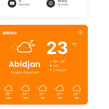
0
10 612
Abonnés
Abonnés
Météo
23
℃
Abidjan
26º - 23º
91%
2.75 km/h
Nuages Dispersés
26
24
25
24
24
℃
℃
℃
℃
℃
sam
dim
lun
mar
mer