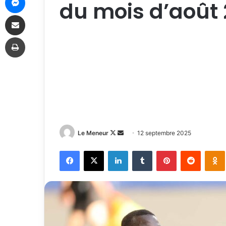
du mois d’août
Partager par email
Imprimer
Follow
Envoyer
Le Meneur
12 septembre 2025
on
un
Facebook
X
Linkedin
Tumblr
Pinterest
Reddit
X
courriel