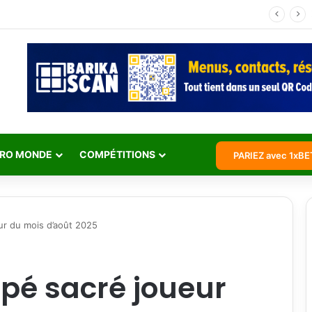
Jean Michaël Seri retraite internationale : l’histoire d’un maestro qui a marqué les Éléphants
RO MONDE
COMPÉTITIONS
PARIEZ avec 1xBE
eur du mois d’août 2025
épé sacré joueur