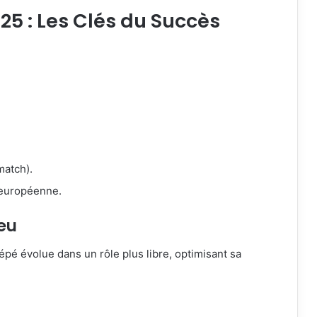
5 : Les Clés du Succès
match).
 européenne.
eu
Pépé évolue dans un rôle plus libre, optimisant sa