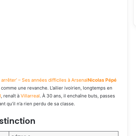
 arrêter’ – Ses années difficiles à Arsenal
Nicolas Pépé
e comme une revanche. L’ailier ivoirien, longtemps en
l
, renaît à
Villarreal
. À 30 ans, il enchaîne buts, passes
t qu’il n’a rien perdu de sa classe.
istinction