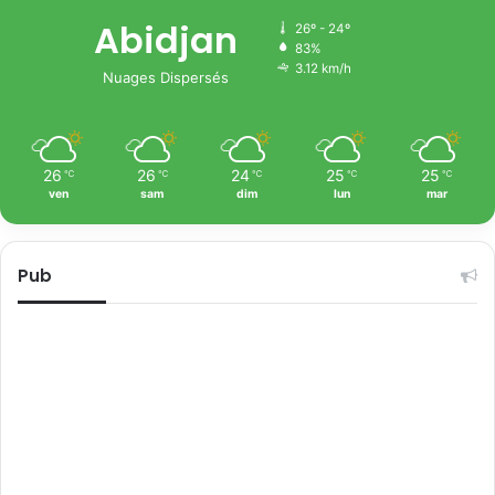
Abidjan
26º - 24º
83%
3.12 km/h
Nuages Dispersés
26
26
24
25
25
℃
℃
℃
℃
℃
ven
sam
dim
lun
mar
Pub