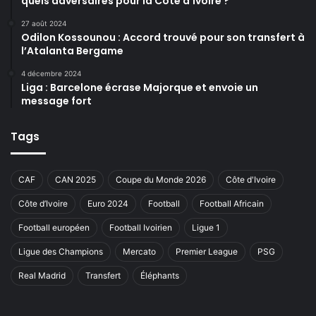
quels adversaires pour la Côte d’Ivoire ?
27 août 2024
Odilon Kossounou : Accord trouvé pour son transfert à
l’Atalanta Bergame
4 décembre 2024
Liga : Barcelone écrase Majorque et envoie un
message fort
Tags
CAF
CAN 2025
Coupe du Monde 2026
Côte d'Ivoire
Côte d’Ivoire
Euro 2024
Football
Football Africain
Football européen
Football Ivoirien
Ligue 1
Ligue des Champions
Mercato
Premier League
PSG
Real Madrid
Transfert
Éléphants