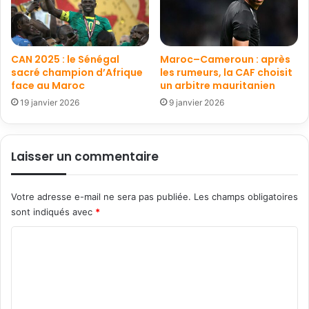
CAN 2025 : le Sénégal
Maroc–Cameroun : après
sacré champion d’Afrique
les rumeurs, la CAF choisit
face au Maroc
un arbitre mauritanien
19 janvier 2026
9 janvier 2026
Laisser un commentaire
Votre adresse e-mail ne sera pas publiée.
Les champs obligatoires
sont indiqués avec
*
C
o
m
m