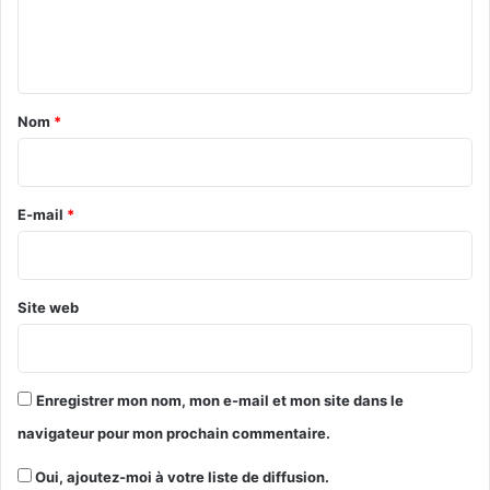
e
n
t
a
Nom
*
i
r
e
E-mail
*
*
Site web
Enregistrer mon nom, mon e-mail et mon site dans le
navigateur pour mon prochain commentaire.
Oui, ajoutez-moi à votre liste de diffusion.