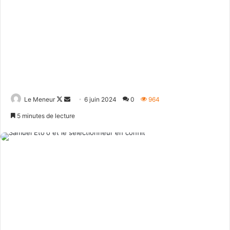
Follow
Envoyer
Le Meneur
6 juin 2024
0
964
on
un
5 minutes de lecture
X
courriel