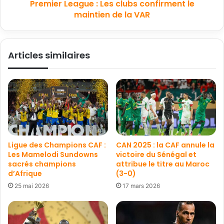
Premier League : Les clubs confirment le
maintien de la VAR
Articles similaires
Ligue des Champions CAF :
CAN 2025 : la CAF annule la
Les Mamelodi Sundowns
victoire du Sénégal et
sacrés champions
attribue le titre au Maroc
d’Afrique
(3-0)
25 mai 2026
17 mars 2026