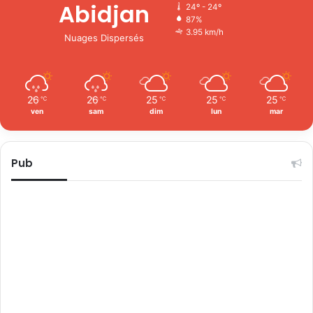
Abidjan
24º - 24º
87%
3.95 km/h
Nuages Dispersés
26
26
25
25
25
℃
℃
℃
℃
℃
ven
sam
dim
lun
mar
Pub