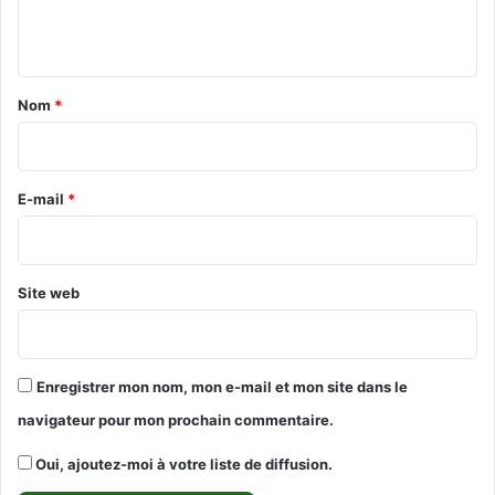
n
t
a
Nom
*
i
r
e
E-mail
*
*
Site web
Enregistrer mon nom, mon e-mail et mon site dans le
navigateur pour mon prochain commentaire.
Oui, ajoutez-moi à votre liste de diffusion.