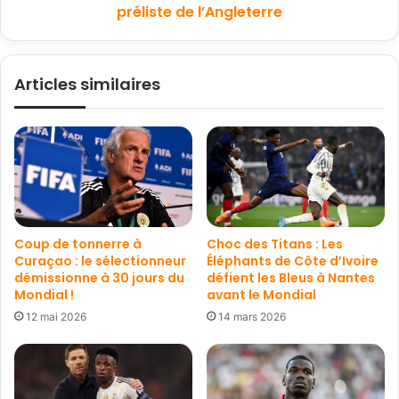
préliste de l’Angleterre
Articles similaires
Coup de tonnerre à
Choc des Titans : Les
Curaçao : le sélectionneur
Éléphants de Côte d’Ivoire
démissionne à 30 jours du
défient les Bleus à Nantes
Mondial !
avant le Mondial
12 mai 2026
14 mars 2026