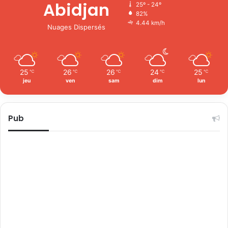
Abidjan
25º - 24º
82%
4.44 km/h
Nuages Dispersés
25
26
26
24
25
℃
℃
℃
℃
℃
jeu
ven
sam
dim
lun
Pub