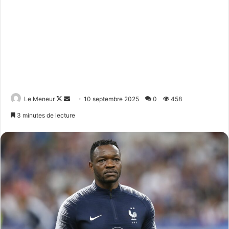
Follow
Envoyer
Le Meneur
10 septembre 2025
0
458
on
un
3 minutes de lecture
X
courriel