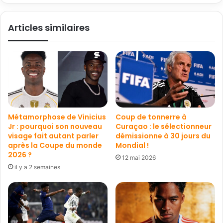
Articles similaires
Métamorphose de Vinicius
Coup de tonnerre à
Jr : pourquoi son nouveau
Curaçao : le sélectionneur
visage fait autant parler
démissionne à 30 jours du
après la Coupe du monde
Mondial !
2026 ?
12 mai 2026
il y a 2 semaines