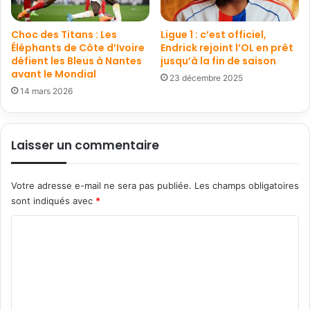
Choc des Titans : Les
Ligue 1 : c’est officiel,
Éléphants de Côte d’Ivoire
Endrick rejoint l’OL en prêt
défient les Bleus à Nantes
jusqu’à la fin de saison
avant le Mondial
23 décembre 2025
14 mars 2026
Laisser un commentaire
Votre adresse e-mail ne sera pas publiée.
Les champs obligatoires
sont indiqués avec
*
C
o
m
m
e