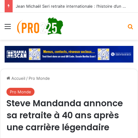
Jean Michaël Seri retraite internationale : l’histoire d’un maestro qui a marqué les Éléphants
Menu
R
Accueil
/
Pro Monde
Pro Monde
Steve Mandanda annonce
sa retraite à 40 ans après
une carrière légendaire