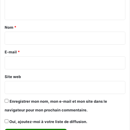
n
t
a
Nom
*
i
r
e
E-mail
*
*
Site web
Enregistrer mon nom, mon e-mail et mon site dans le
navigateur pour mon prochain commentaire.
Oui, ajoutez-moi à votre liste de diffusion.