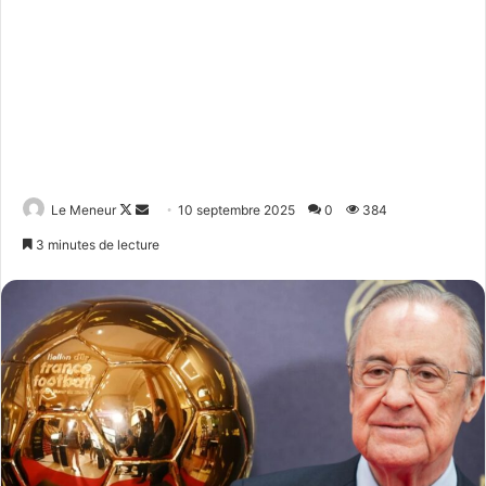
Follow
Envoyer
Le Meneur
10 septembre 2025
0
384
on
un
3 minutes de lecture
X
courriel