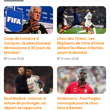
Coup de tonnerre à
Choc des Titans : Les
Curaçao : le sélectionneur
Éléphants de Côte d’Ivoire
démissionne à 30 jours du
défient les Bleus à Nantes
Mondial !
avant le Mondial
12 mai 2026
14 mars 2026
Real Madrid : Vinicius Jr
AS Monaco : Paul Pogba
refuse de prolonger, un
convoqué pour le choc
départ se rapproche
face à Rennes