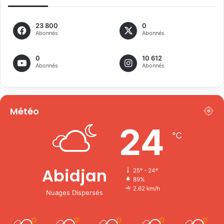
23 800
0
Abonnés
Abonnés
0
10 612
Abonnés
Abonnés
Météo
24
℃
Abidjan
25º - 24º
89%
2.62 km/h
Nuages Dispersés