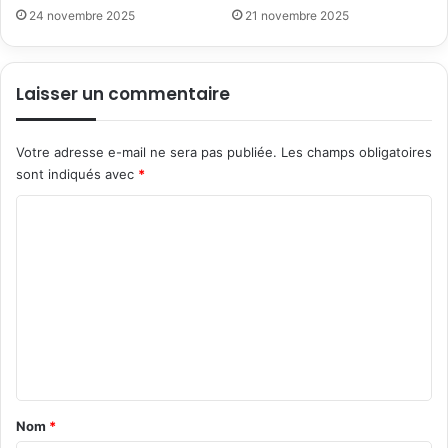
24 novembre 2025
21 novembre 2025
Laisser un commentaire
Votre adresse e-mail ne sera pas publiée.
Les champs obligatoires
sont indiqués avec
*
C
o
m
m
e
n
t
a
Nom
*