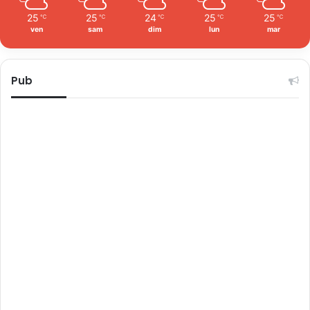
25
25
24
25
25
℃
℃
℃
℃
℃
ven
sam
dim
lun
mar
Pub