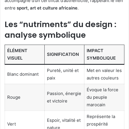
accompagné d’un certificat d’authenticité, rappelant le lien
entre
sport, art et culture africaine
.
Les “nutriments” du design :
analyse symbolique
ÉLÉMENT
IMPACT
SIGNIFICATION
VISUEL
SYMBOLIQUE
Pureté, unité et
Met en valeur les
Blanc dominant
paix
autres couleurs
Évoque la force
Passion, énergie
Rouge
du peuple
et victoire
marocain
Représente la
Espoir, vitalité et
Vert
prospérité
nature