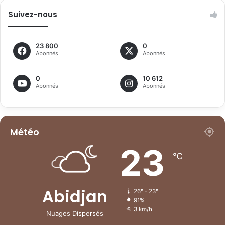
Suivez-nous
23 800
0
Abonnés
Abonnés
0
10 612
Abonnés
Abonnés
Météo
23
℃
Abidjan
26º - 23º
91%
3 km/h
Nuages Dispersés