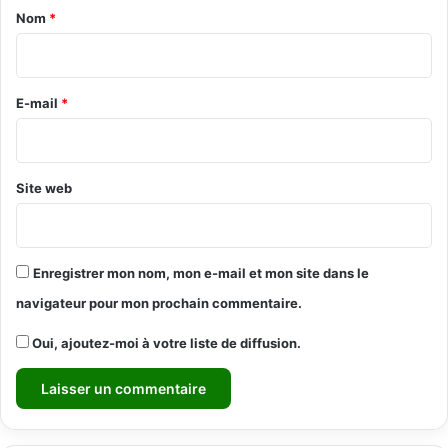
a
Nom
*
i
r
e
E-mail
*
*
Site web
Enregistrer mon nom, mon e-mail et mon site dans le
navigateur pour mon prochain commentaire.
Oui, ajoutez-moi à votre liste de diffusion.