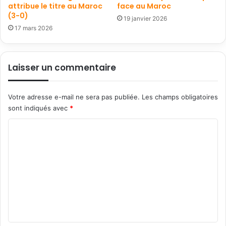
attribue le titre au Maroc
face au Maroc
(3-0)
19 janvier 2026
17 mars 2026
Laisser un commentaire
Votre adresse e-mail ne sera pas publiée.
Les champs obligatoires
sont indiqués avec
*
C
o
m
m
e
n
t