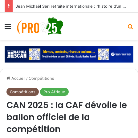
Jean Michaël Seri retraite internationale : l’histoire d’un maestro qui a marqué les Éléphants
Menu
R
Accueil
/
Compétitions
Compétitions
Pro Afrique
CAN 2025 : la CAF dévoile le
ballon officiel de la
compétition