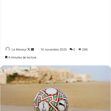
Follow
Envoyer
Le Meneur
10 novembre 2025
0
399
on
un
4 minutes de lecture
X
courriel