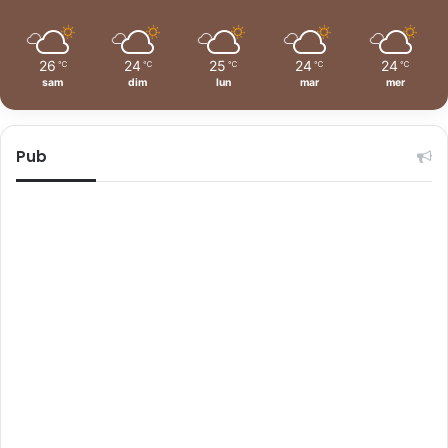
26
24
25
24
24
℃
℃
℃
℃
℃
sam
dim
lun
mar
mer
Pub