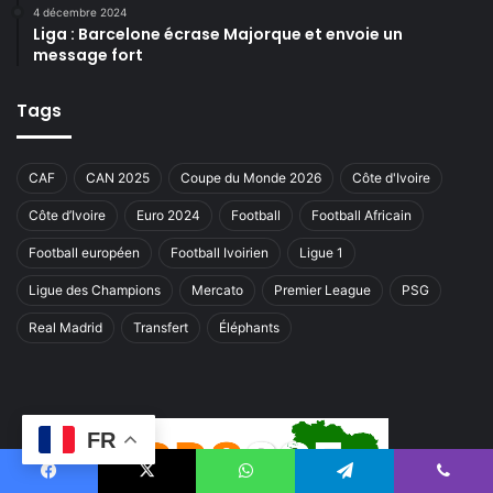
4 décembre 2024
Liga : Barcelone écrase Majorque et envoie un
message fort
Tags
CAF
CAN 2025
Coupe du Monde 2026
Côte d'Ivoire
Côte d’Ivoire
Euro 2024
Football
Football Africain
Football européen
Football Ivoirien
Ligue 1
Ligue des Champions
Mercato
Premier League
PSG
Real Madrid
Transfert
Éléphants
FR
Facebook
X
WhatsApp
Telegram
Viber