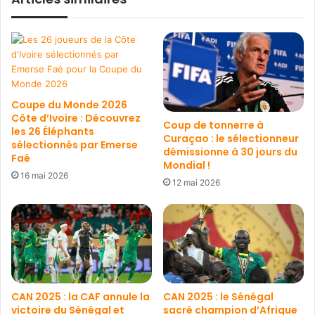
Coupe du Monde 2026
Côte d’Ivoire : Découvrez
Coup de tonnerre à
les 26 Éléphants
Curaçao : le sélectionneur
sélectionnés par Emerse
démissionne à 30 jours du
Faé
Mondial !
16 mai 2026
12 mai 2026
CAN 2025 : la CAF annule la
CAN 2025 : le Sénégal
victoire du Sénégal et
sacré champion d’Afrique