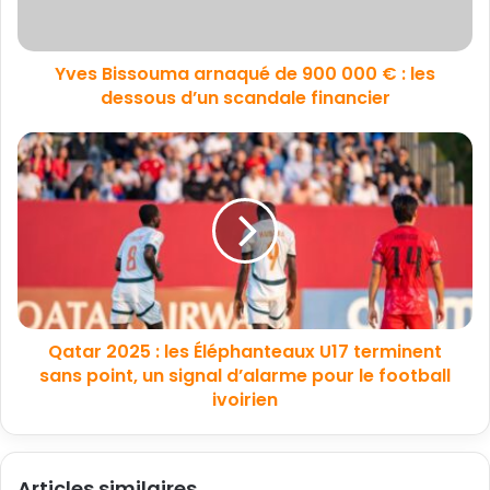
Yves Bissouma arnaqué de 900 000 € : les
dessous d’un scandale financier
Qatar 2025 : les Éléphanteaux U17 terminent
sans point, un signal d’alarme pour le football
ivoirien
Articles similaires