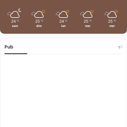
24
25
24
25
25
℃
℃
℃
℃
℃
sam
dim
lun
mar
mer
Pub