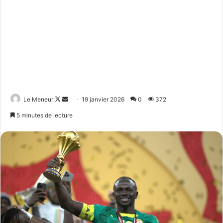
Follow
Envoyer
Le Meneur
19 janvier 2026
0
372
on
un
5 minutes de lecture
X
courriel