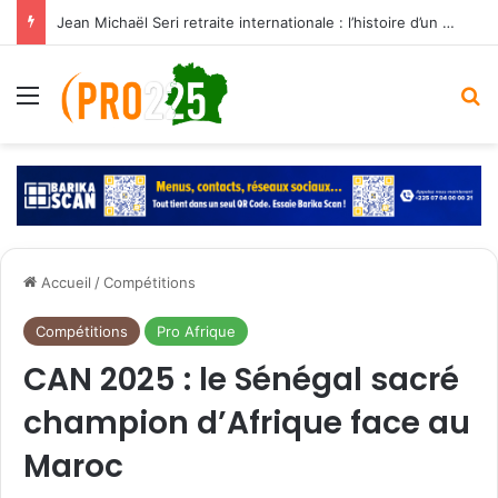
Jean Michaël Seri retraite internationale : l’histoire d’un maestro qui a marqué les Éléphants
Menu
R
Accueil
/
Compétitions
Compétitions
Pro Afrique
CAN 2025 : le Sénégal sacré
champion d’Afrique face au
Maroc