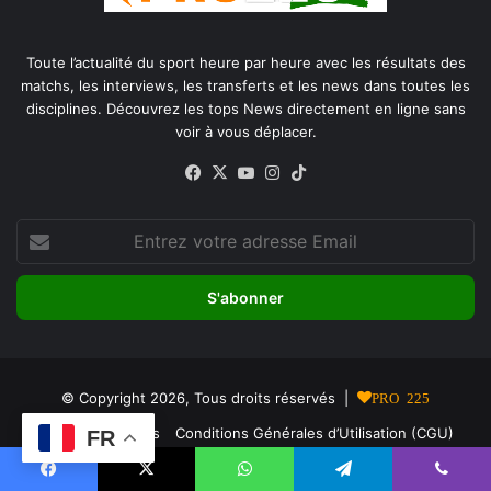
Toute l’actualité du sport heure par heure avec les résultats des
matchs, les interviews, les transferts et les news dans toutes les
disciplines. Découvrez les tops News directement en ligne sans
voir à vous déplacer.
Facebook
X
YouTube
Instagram
TikTok
Entrez
votre
adresse
Email
© Copyright 2026, Tous droits réservés |
PRO 225
À propos de nous
Conditions Générales d’Utilisation (CGU)
FR
Politique de Confidentialité
Facebook
X
WhatsApp
Telegram
Viber