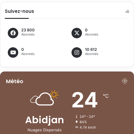
Suivez-nous
23 800
0
Abonnés
Abonnés
0
10 612
Abonnés
Abonnés
Météo
24
℃
Abidjan
24º - 24º
84%
4.74 km/h
Nuages Dispersés