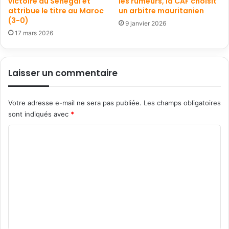
victoire du Sénégal et
les rumeurs, la CAF choisit
attribue le titre au Maroc
un arbitre mauritanien
(3-0)
9 janvier 2026
17 mars 2026
Laisser un commentaire
Votre adresse e-mail ne sera pas publiée.
Les champs obligatoires
sont indiqués avec
*
C
o
m
m
e
n
t