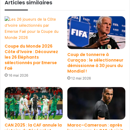
Articles similaires
Coupe du Monde 2026
Côte d’Ivoire : Découvrez
Coup de tonnerre à
les 26 Éléphants
Curaçao : le sélectionneur
sélectionnés par Emerse
démissionne à 30 jours du
Faé
Mondial !
16 mai 2026
12 mai 2026
CAN 2025 : la CAF annule la
Maroc–Cameroun : après