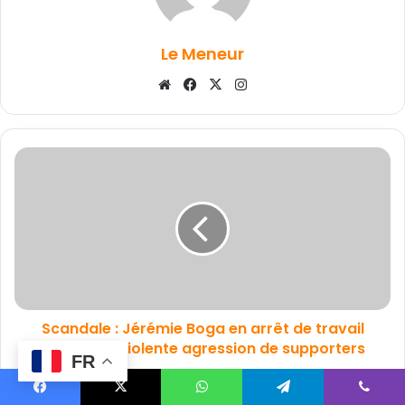
Le Meneur
Website
Facebook
X
Instagram
Scandale : Jérémie Boga en arrêt de travail
après une violente agression de supporters
FR
Facebook
X
WhatsApp
Telegram
Viber