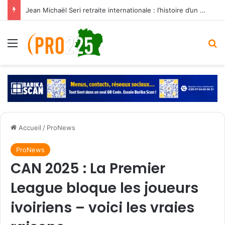
Jean Michaël Seri retraite internationale : l’histoire d’un maestro qui a marqué les Éléphants
Menu
R
Accueil
/
ProNews
ProNews
CAN 2025 : La Premier
League bloque les joueurs
ivoiriens – voici les vraies