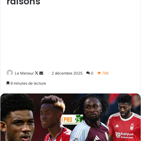
raisons
Follow
Envoyer
Le Meneur
2 décembre 2025
0
766
on
un
9 minutes de lecture
X
courriel