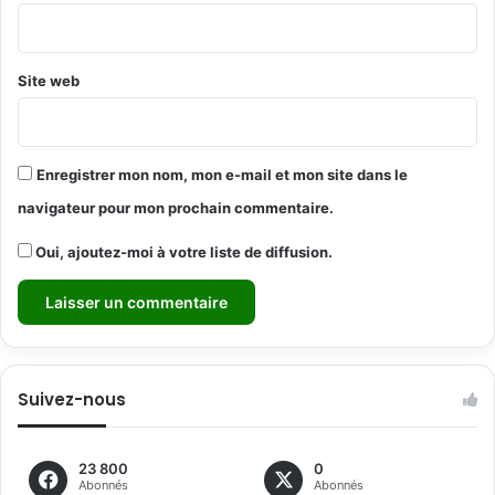
*
Site web
Enregistrer mon nom, mon e-mail et mon site dans le
navigateur pour mon prochain commentaire.
Oui, ajoutez-moi à votre liste de diffusion.
Suivez-nous
23 800
0
Abonnés
Abonnés