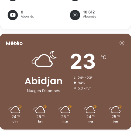
0
10 612
Abonnés
Abonnés
Météo
23
℃
Abidjan
24º - 23º
84%
5.3 km/h
Nuages Dispersés
24
25
25
24
25
℃
℃
℃
℃
℃
dim
lun
mar
mer
jeu