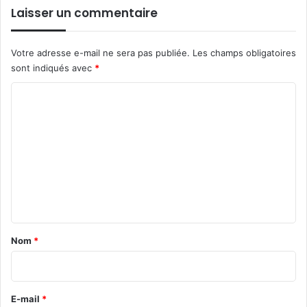
Laisser un commentaire
Votre adresse e-mail ne sera pas publiée.
Les champs obligatoires
sont indiqués avec
*
C
o
m
m
e
n
t
a
Nom
*
i
r
e
E-mail
*