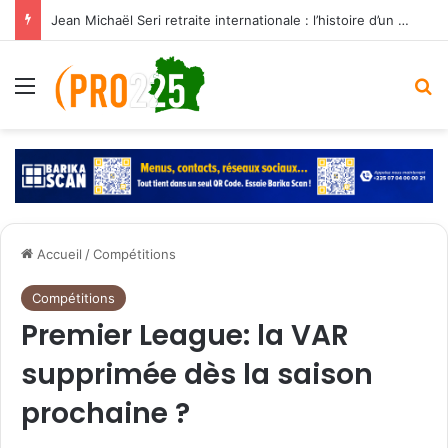
Jean Michaël Seri retraite internationale : l’histoire d’un maestro qui a marqué les Éléphants
Menu
R
Accueil
/
Compétitions
Compétitions
Premier League: la VAR
supprimée dès la saison
prochaine ?