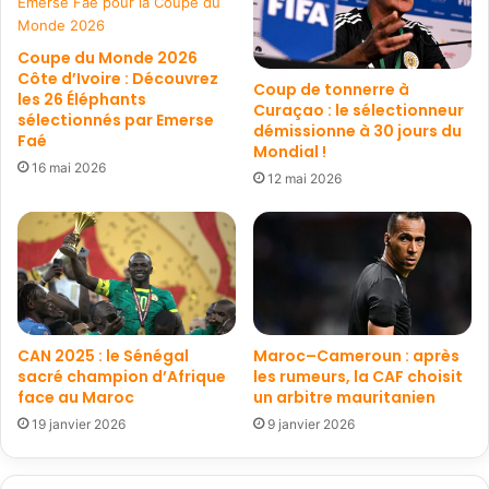
Coupe du Monde 2026
Côte d’Ivoire : Découvrez
Coup de tonnerre à
les 26 Éléphants
Curaçao : le sélectionneur
sélectionnés par Emerse
démissionne à 30 jours du
Faé
Mondial !
16 mai 2026
12 mai 2026
CAN 2025 : le Sénégal
Maroc–Cameroun : après
sacré champion d’Afrique
les rumeurs, la CAF choisit
face au Maroc
un arbitre mauritanien
19 janvier 2026
9 janvier 2026