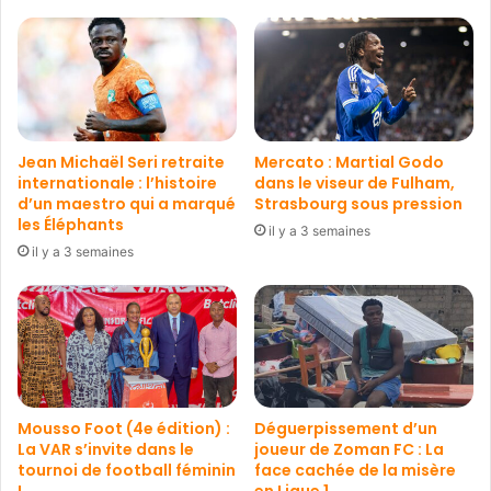
Jean Michaël Seri retraite
Mercato : Martial Godo
internationale : l’histoire
dans le viseur de Fulham,
d’un maestro qui a marqué
Strasbourg sous pression
les Éléphants
il y a 3 semaines
il y a 3 semaines
Mousso Foot (4e édition) :
Déguerpissement d’un
La VAR s’invite dans le
joueur de Zoman FC : La
tournoi de football féminin
face cachée de la misère