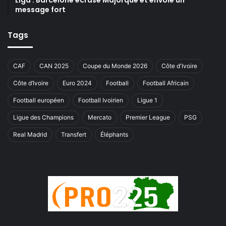
Liga : Barcelone écrase Majorque et envoie un
message fort
Tags
CAF
CAN 2025
Coupe du Monde 2026
Côte d'Ivoire
Côte d’Ivoire
Euro 2024
Football
Football Africain
Football européen
Football Ivoirien
Ligue 1
Ligue des Champions
Mercato
Premier League
PSG
Real Madrid
Transfert
Éléphants