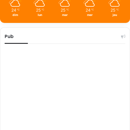
24
25
25
24
25
℃
℃
℃
℃
℃
dim
lun
mar
mer
jeu
Pub