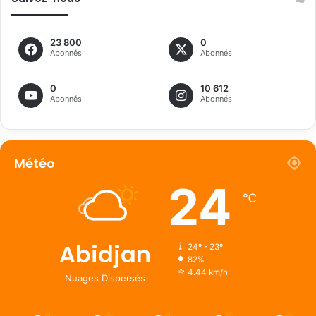
23 800
0
Abonnés
Abonnés
0
10 612
Abonnés
Abonnés
Météo
24
℃
Abidjan
24º - 23º
82%
4.44 km/h
Nuages Dispersés