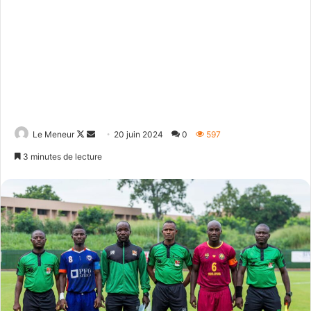
Follow
Envoyer
Le Meneur
20 juin 2024
0
597
on
un
3 minutes de lecture
X
courriel