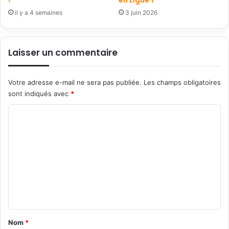
!
en Ligue 1
il y a 4 semaines
3 juin 2026
Laisser un commentaire
Votre adresse e-mail ne sera pas publiée.
Les champs obligatoires
sont indiqués avec
*
C
o
m
m
e
n
t
a
Nom
*