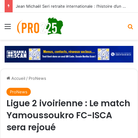
Jean Michaël Seri retraite internationale : l’histoire d’un maestro qui a marqué les Éléphants
Menu
R
Accueil
/
ProNews
ProNews
Ligue 2 ivoirienne : Le match
Yamoussoukro FC-ISCA
sera rejoué