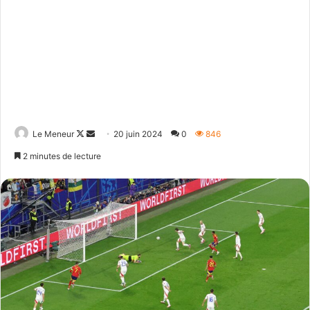
Follow
Envoyer
Le Meneur
20 juin 2024
0
846
on
un
2 minutes de lecture
X
courriel