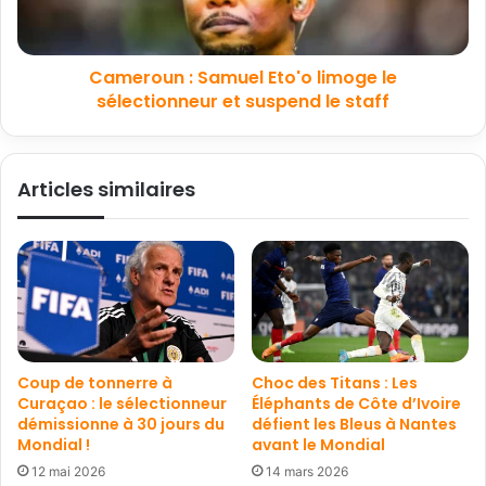
Cameroun : Samuel Eto'o limoge le
sélectionneur et suspend le staff
Articles similaires
Coup de tonnerre à
Choc des Titans : Les
Curaçao : le sélectionneur
Éléphants de Côte d’Ivoire
démissionne à 30 jours du
défient les Bleus à Nantes
Mondial !
avant le Mondial
12 mai 2026
14 mars 2026