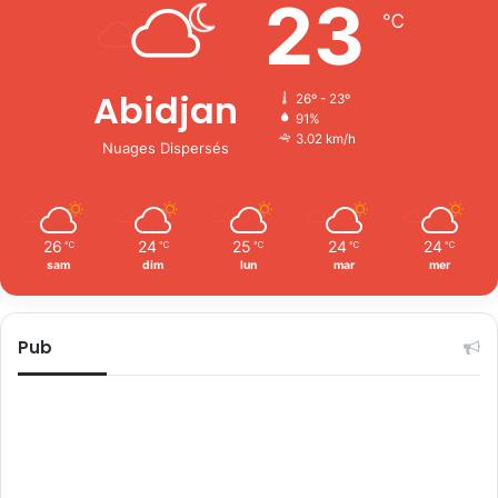
23
℃
Abidjan
26º - 23º
91%
3.02 km/h
Nuages Dispersés
26
24
25
24
24
℃
℃
℃
℃
℃
sam
dim
lun
mar
mer
Pub