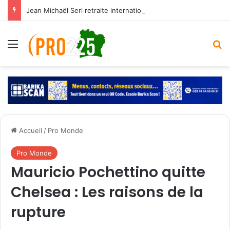
Jean Michaël Seri retraite internationale : l’histoire d’un maestro qui a marqué les Éléphants
Menu
R
Accueil
/
Pro Monde
Pro Monde
Mauricio Pochettino quitte
Chelsea : Les raisons de la
rupture