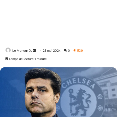
Follow
Envoyer
Le Meneur
21 mai 2024
0
539
on
un
Temps de lecture 1 minute
X
courriel