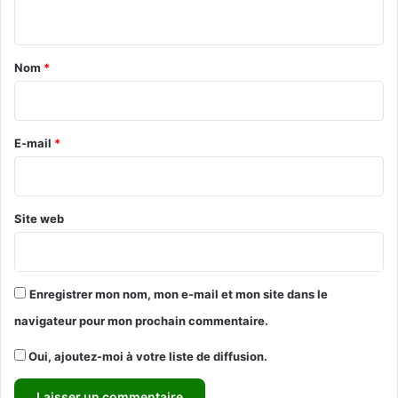
n
t
a
Nom
*
i
r
e
E-mail
*
*
Site web
Enregistrer mon nom, mon e-mail et mon site dans le
navigateur pour mon prochain commentaire.
Oui, ajoutez-moi à votre liste de diffusion.