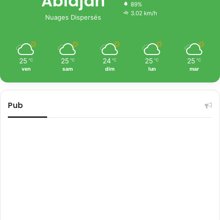
Abidjan
89%
3.02 km/h
Nuages Dispersés
25
25
24
25
25
℃
℃
℃
℃
℃
ven
sam
dim
lun
mar
Pub