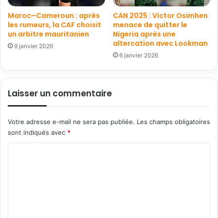
Maroc–Cameroun : après
CAN 2025 : Victor Osimhen
les rumeurs, la CAF choisit
menace de quitter le
un arbitre mauritanien
Nigeria après une
altercation avec Lookman
9 janvier 2026
6 janvier 2026
Laisser un commentaire
Votre adresse e-mail ne sera pas publiée.
Les champs obligatoires
sont indiqués avec
*
C
o
m
m
e