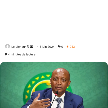
Follow
Envoyer
Le Meneur
5 juin 2024
0
953
on
un
4 minutes de lecture
X
courriel