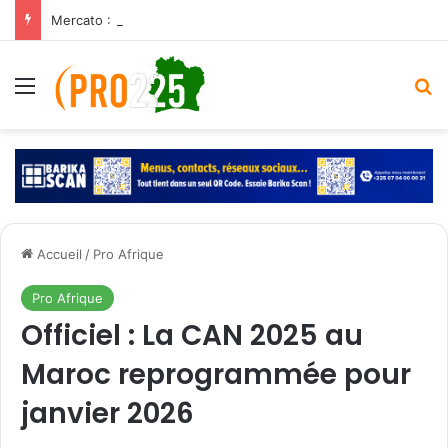
Mercato : Martial Godo dans le viseur de Fulham, Strasbourg sous pression
Menu
R
Accueil
/
Pro Afrique
Pro Afrique
Officiel : La CAN 2025 au
Maroc reprogrammée pour
janvier 2026