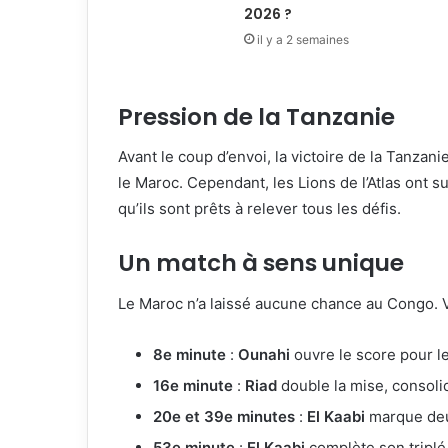
2026 ?
il y a 2 semaines
Pression de la Tanzanie
Avant le coup d’envoi, la victoire de la Tanzan
le Maroc. Cependant, les Lions de l’Atlas ont 
qu’ils sont prêts à relever tous les défis.
Un match à sens unique
Le Maroc n’a laissé aucune chance au Congo. 
8e minute
:
Ounahi
ouvre le score pour l
16e minute
:
Riad
double la mise, consoli
20e et 39e minutes
:
El Kaabi
marque deux
53e minute
:
El Kaabi
complète son triplé,