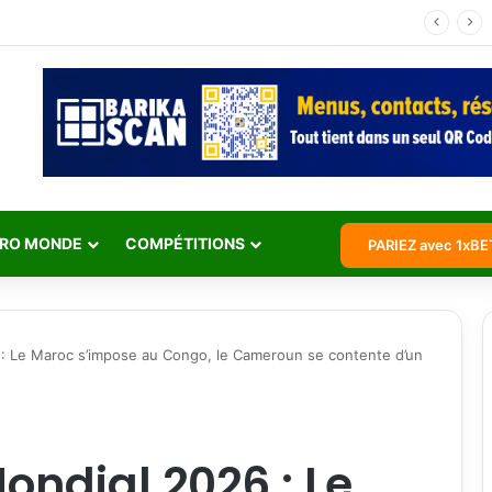
Jean Michaël Seri retraite internationale : l’histoire d’un maestro qui a marqué les Éléphants
RO MONDE
COMPÉTITIONS
PARIEZ avec 1xBE
6 : Le Maroc s’impose au Congo, le Cameroun se contente d’un
ondial 2026 : Le