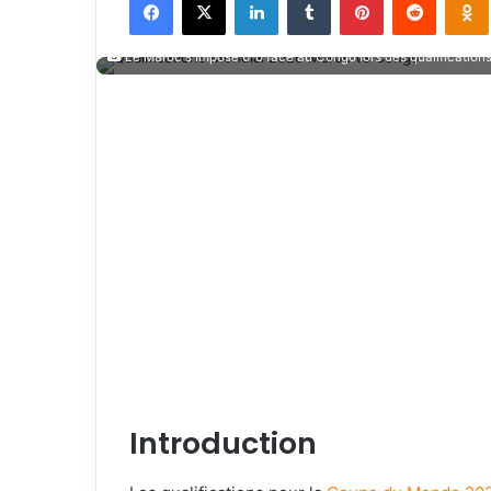
X
courriel
Le Maroc s'impose 6-0 face au Congo lors des qualification
Introduction