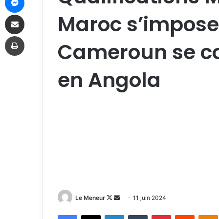
Maroc s’impose
Partager par email
Imprimer
Cameroun se co
en Angola
Follow
Envoyer
Le Meneur
11 juin 2024
on
un
Facebook
X
Linkedin
Tumblr
Pinterest
Reddit