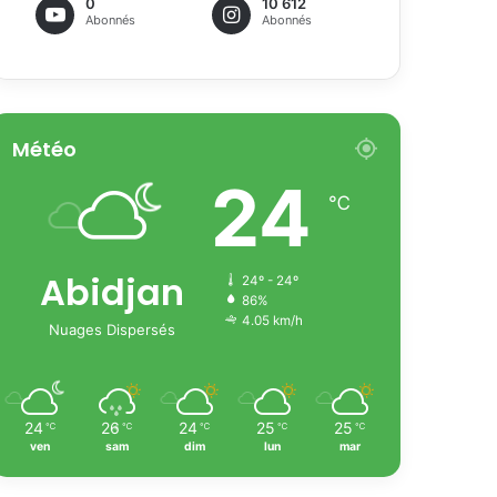
0
10 612
Abonnés
Abonnés
Météo
24
℃
Abidjan
24º - 24º
86%
4.05 km/h
Nuages Dispersés
24
26
24
25
25
℃
℃
℃
℃
℃
ven
sam
dim
lun
mar