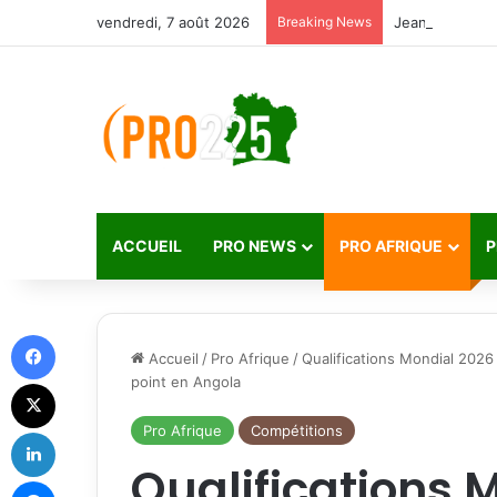
vendredi, 7 août 2026
Breaking News
ACCUEIL
PRO NEWS
PRO AFRIQUE
P
Facebook
Accueil
/
Pro Afrique
/
Qualifications Mondial 202
point en Angola
X
Pro Afrique
Compétitions
Linkedin
Qualifications M
Messenger