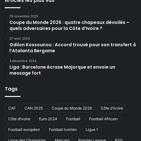
Articles les plus vus
25 novembre 2025
Coupe du Monde 2026 : quatre chapeaux dévoilés –
quels adversaires pour la Côte d’Ivoire ?
27 août 2024
Odilon Kossounou : Accord trouvé pour son transfert à
l’Atalanta Bergame
4 décembre 2024
Liga : Barcelone écrase Majorque et envoie un
message fort
Tags
CAF
CAN 2025
Coupe du Monde 2026
Côte d'Ivoire
Côte d’Ivoire
Euro 2024
Football
Football Africain
Football européen
Football Ivoirien
Ligue 1
Ligue des Champions
Mercato
Premier League
PSG