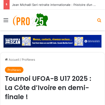
Jean Michaël Seri retraite internationale : l’histoire d’un maestro qui a marqué les Éléphants
Menu
R
Accueil
/
ProNews
ProNews
Tournoi UFOA-B U17 2025 :
La Côte d’Ivoire en demi-
finale !