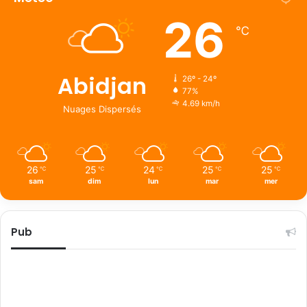
26
℃
Abidjan
26º - 24º
77%
4.69 km/h
Nuages Dispersés
26
25
24
25
25
℃
℃
℃
℃
℃
sam
dim
lun
mar
mer
Pub