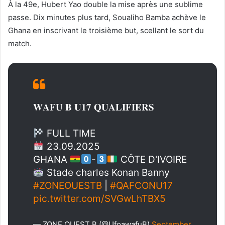
À la 49e, Hubert Yao double la mise après une sublime
passe. Dix minutes plus tard, Soualiho Bamba achève le
Ghana en inscrivant le troisième but, scellant le sort du
match.
𝐖𝐀𝐅𝐔 𝐁 𝐔𝟏𝟕 𝐐𝐔𝐀𝐋𝐈𝐅𝐈𝐄𝐑𝐒
FULL TIME
23.09.2025
GHANA
-
CÔTE D'IVOIRE
Stade charles Konan Banny
#ZONEOUESTB
|
#QAFCONU17
pic.twitter.com/SVGwLhTBX5
— ZONE OUEST B (@UfoawafuB)
September