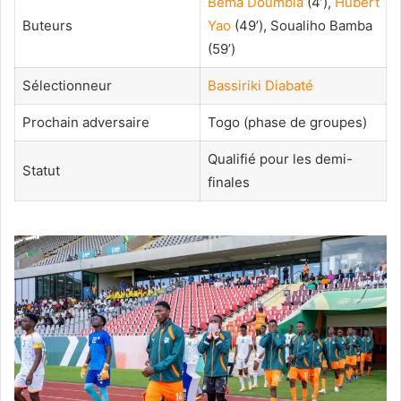
Bema Doumbia
(4’),
Hubert
Buteurs
Yao
(49’), Soualiho Bamba
(59’)
Sélectionneur
Bassiriki Diabaté
Prochain adversaire
Togo (phase de groupes)
Qualifié pour les demi-
Statut
finales