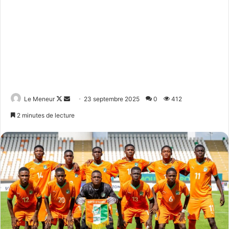
Follow
Envoyer
Le Meneur
23 septembre 2025
0
412
on
un
2 minutes de lecture
X
courriel