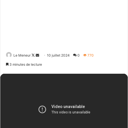
Follow
Envoyer
Le Meneur
10 juillet 2024
0
770
on
un
3 minutes de lecture
X
courriel