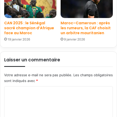
CAN 2025 : le Sénégal
Maroc–Cameroun : après
sacré champion d’Afrique
les rumeurs, la CAF choisit
face au Maroc
un arbitre mauritanien
19 janvier 2026
9 janvier 2026
Laisser un commentaire
Votre adresse e-mail ne sera pas publiée.
Les champs obligatoires
sont indiqués avec
*
C
o
m
m