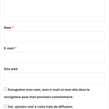
e
n
t
a
Nom
*
i
r
e
E-mail
*
*
Site web
Enregistrer mon nom, mon e-mail et mon site dans le
navigateur pour mon prochain commentaire.
Oui, ajoutez-moi à votre liste de diffusion.