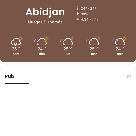
Abidjan
24º - 24º
88%
4.34 km/h
Nuages Dispersés
26
24
25
25
24
℃
℃
℃
℃
℃
sam
dim
lun
mar
mer
Pub