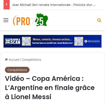
Jean Michaël Seri retraite internationale : l’histoire d’un maestro qui a marqué les Éléphants
Menu
R
Accueil
/
Compétitions
Compétitions
Vidéo – Copa América :
L’Argentine en finale grâce
à Lionel Messi