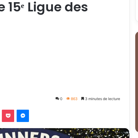
 15ᵉ Ligue des
0
863
3 minutes de lecture
Odnoklassniki
Pocket
Messenger