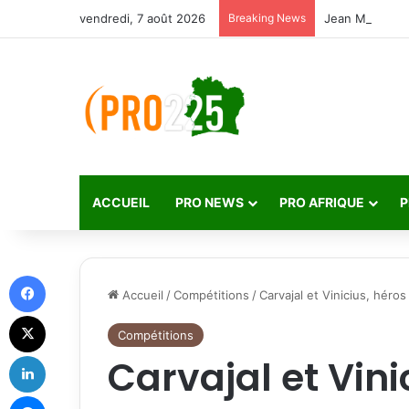
vendredi, 7 août 2026
Breaking News
ACCUEIL
PRO NEWS
PRO AFRIQUE
P
Facebook
Accueil
/
Compétitions
/
Carvajal et Vinicius, hér
X
Compétitions
Linkedin
Carvajal et Vini
Messenger