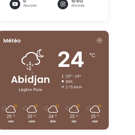
0
10 612
Abonnés
Abonnés
Météo
24
℃
Abidjan
25º - 24º
89%
2.75 km/h
Légère Pluie
25
25
24
25
25
℃
℃
℃
℃
℃
ven
sam
dim
lun
mar