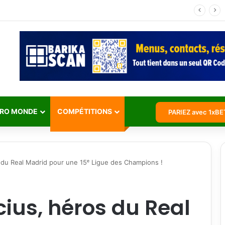
Jean Michaël Seri retraite internationale : l’histoire d’un maestro qui a marqué les Éléphants
RO MONDE
COMPÉTITIONS
PARIEZ avec 1xBE
os du Real Madrid pour une 15ᵉ Ligue des Champions !
cius, héros du Real