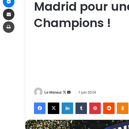
Madrid pour une
Partager par email
Champions !
Imprimer
Follow
Envoyer
Le Meneur
1 juin 2024
on
un
Facebook
X
Linkedin
Tumblr
Pinterest
Reddit
X
courriel