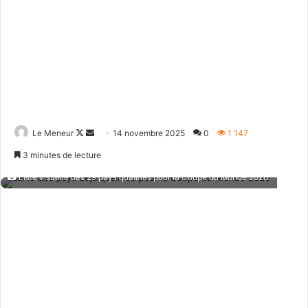
Follow
Envoyer
Le Meneur
14 novembre 2025
0
1 147
on
un
3 minutes de lecture
X
courriel
Liste visuelle des 29 pays qualifiés pour la Coupe du Monde 2026.