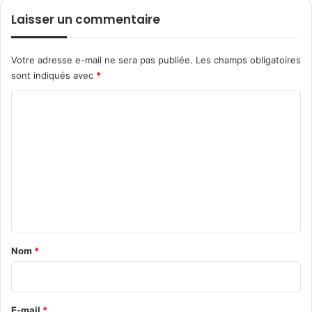
Laisser un commentaire
Votre adresse e-mail ne sera pas publiée.
Les champs obligatoires
sont indiqués avec
*
C
o
m
m
e
n
t
a
Nom
*
i
r
e
E-mail
*