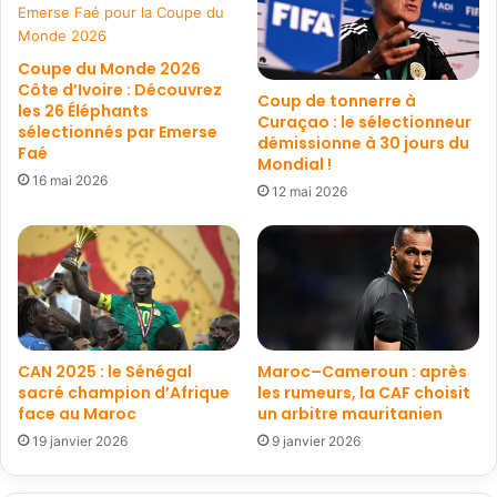
Coupe du Monde 2026
Côte d’Ivoire : Découvrez
Coup de tonnerre à
les 26 Éléphants
Curaçao : le sélectionneur
sélectionnés par Emerse
démissionne à 30 jours du
Faé
Mondial !
16 mai 2026
12 mai 2026
CAN 2025 : le Sénégal
Maroc–Cameroun : après
sacré champion d’Afrique
les rumeurs, la CAF choisit
face au Maroc
un arbitre mauritanien
19 janvier 2026
9 janvier 2026