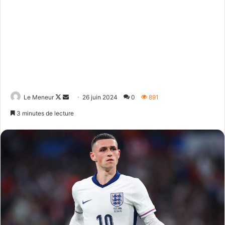
Follow
Envoyer
Le Meneur
26 juin 2024
0
891
on
un
3 minutes de lecture
X
courriel