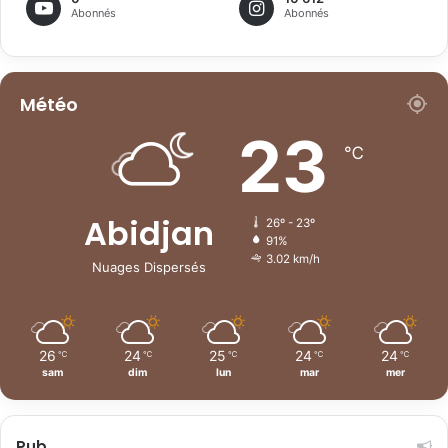
Abonnés
Abonnés
Météo
23
℃
Abidjan
26º - 23º
91%
3.02 km/h
Nuages Dispersés
26
24
25
24
24
℃
℃
℃
℃
℃
sam
dim
lun
mar
mer
Pub