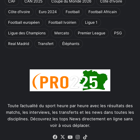
CAF
CAN 2025
Coupe du Monde 2026
Côte d'Ivoire
Côte d’Ivoire
Euro 2024
Football
Football Africain
Football européen
Football Ivoirien
Ligue 1
Ligue des Champions
Mercato
Premier League
PSG
Real Madrid
Transfert
Éléphants
Toute l’actualité du sport heure par heure avec les résultats des
matchs, les interviews, les transferts et les news dans toutes les
disciplines. Découvrez les tops News directement en ligne sans
voir à vous déplacer.
Facebook
X
YouTube
Instagram
TikTok