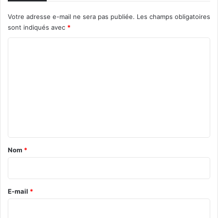
Votre adresse e-mail ne sera pas publiée.
Les champs obligatoires
sont indiqués avec
*
C
o
m
m
e
n
t
a
Nom
*
i
r
e
E-mail
*
*