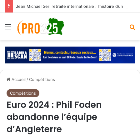
Jean Michaël Seri retraite internationale : l’histoire d’un maestro qui a marqué les Éléphants
Menu
R
Accueil
/
Compétitions
Compétitions
Euro 2024 : Phil Foden
abandonne l’équipe
d’Angleterre