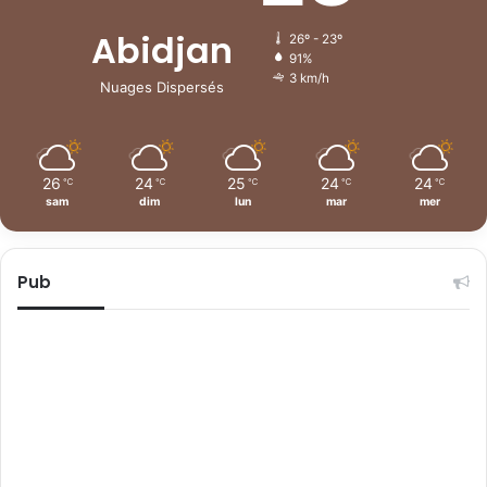
Abidjan
26º - 23º
91%
3 km/h
Nuages Dispersés
26
24
25
24
24
℃
℃
℃
℃
℃
sam
dim
lun
mar
mer
Pub