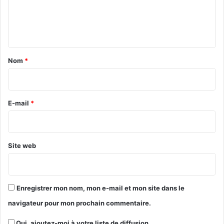
e
n
t
a
Nom
*
i
r
e
E-mail
*
*
Site web
Enregistrer mon nom, mon e-mail et mon site dans le
navigateur pour mon prochain commentaire.
Oui, ajoutez-moi à votre liste de diffusion.