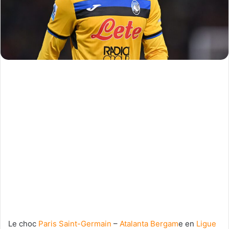
Le choc
Paris Saint-Germain
–
Atalanta Bergam
e en
Ligue