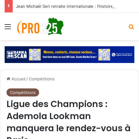
Jean Michaël Seri retraite internationale : l’histoire d’un maestro qui a marqué les Éléphants
Menu
R
Accueil
/
Compétitions
Compétitions
Ligue des Champions :
Ademola Lookman
manquera le rendez-vous à