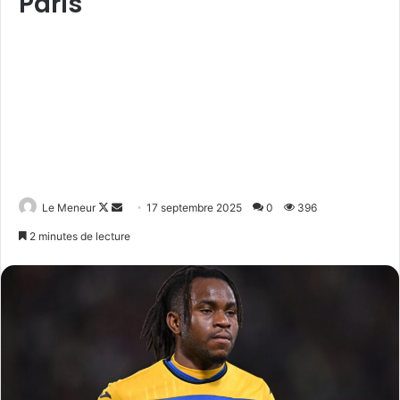
Paris
Follow
Envoyer
Le Meneur
17 septembre 2025
0
396
on
un
2 minutes de lecture
X
courriel