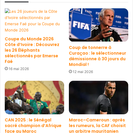
Coupe du Monde 2026
Côte d’Ivoire : Découvrez
Coup de tonnerre à
les 26 Éléphants
Curaçao : le sélectionneur
sélectionnés par Emerse
démissionne à 30 jours du
Faé
Mondial !
16 mai 2026
12 mai 2026
CAN 2025 : le Sénégal
Maroc–Cameroun : après
sacré champion d’Afrique
les rumeurs, la CAF choisit
face au Maroc
un arbitre mauritanien