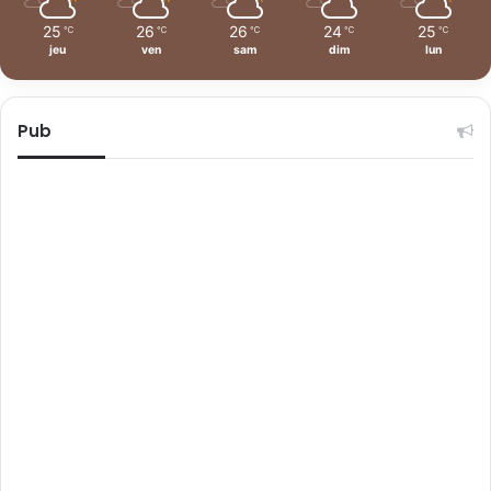
25
26
26
24
25
℃
℃
℃
℃
℃
jeu
ven
sam
dim
lun
Pub