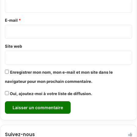
i
r
e
E-mail
*
*
Site web
Enregistrer mon nom, mon e-mail et mon site dans le
navigateur pour mon prochain commentaire.
Oui, ajoutez-moi à votre liste de diffusion.
Suivez-nous