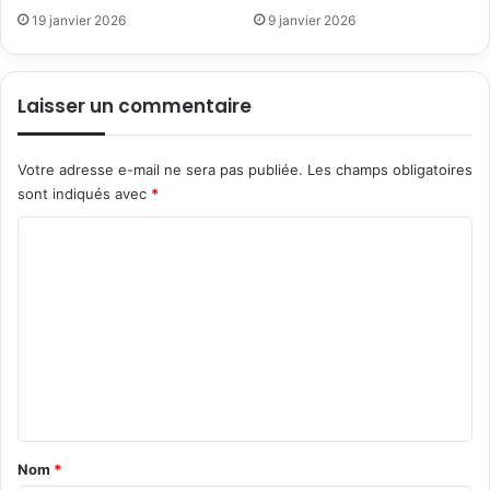
19 janvier 2026
9 janvier 2026
Laisser un commentaire
Votre adresse e-mail ne sera pas publiée.
Les champs obligatoires
sont indiqués avec
*
C
o
m
m
e
n
t
a
Nom
*