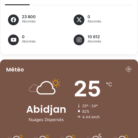
23 800
0
Abonnés
Abonnés
0
10 612
Abonnés
Abonnés
Météo
25
℃
Abidjan
25º - 24º
82%
4.44 km/h
Nuages Dispersés