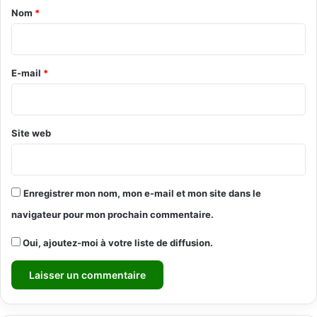
a
Nom
*
i
r
e
E-mail
*
*
Site web
Enregistrer mon nom, mon e-mail et mon site dans le
navigateur pour mon prochain commentaire.
Oui, ajoutez-moi à votre liste de diffusion.