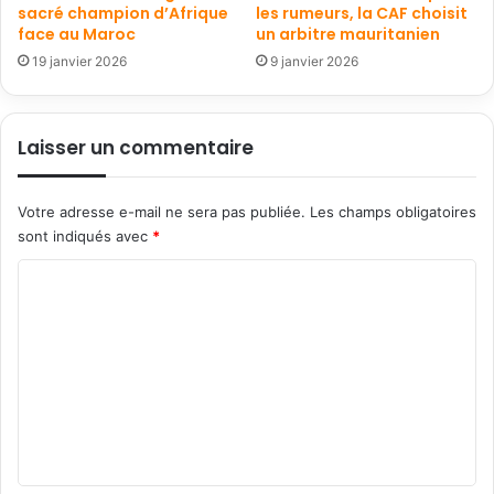
sacré champion d’Afrique
les rumeurs, la CAF choisit
face au Maroc
un arbitre mauritanien
19 janvier 2026
9 janvier 2026
Laisser un commentaire
Votre adresse e-mail ne sera pas publiée.
Les champs obligatoires
sont indiqués avec
*
C
o
m
m
e
n
t