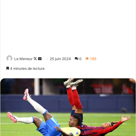
Follow
Envoyer
Le Meneur
25 juin 2024
0
789
on
un
4 minutes de lecture
X
courriel