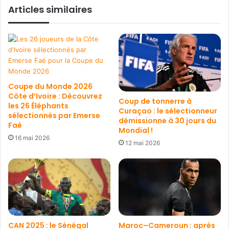
Articles similaires
Coupe du Monde 2026
Côte d’Ivoire : Découvrez
Coup de tonnerre à
les 26 Éléphants
Curaçao : le sélectionneur
sélectionnés par Emerse
démissionne à 30 jours du
Faé
Mondial !
16 mai 2026
12 mai 2026
CAN 2025 : le Sénégal
Maroc–Cameroun : après