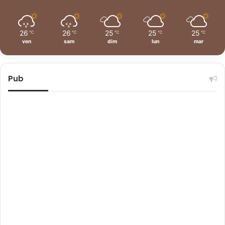
26
26
25
25
25
℃
℃
℃
℃
℃
ven
sam
dim
lun
mar
Pub