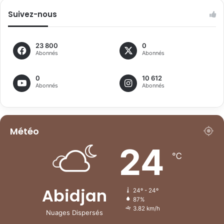
Suivez-nous
23 800
0
Abonnés
Abonnés
0
10 612
Abonnés
Abonnés
Météo
24
℃
Abidjan
24º - 24º
87%
3.82 km/h
Nuages Dispersés