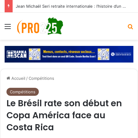
Jean Michaël Seri retraite internationale : l’histoire d’un maestro qui a marqué les Éléphants
Menu
R
Accueil
/
Compétitions
Compétitions
Le Brésil rate son début en
Copa América face au
Costa Rica