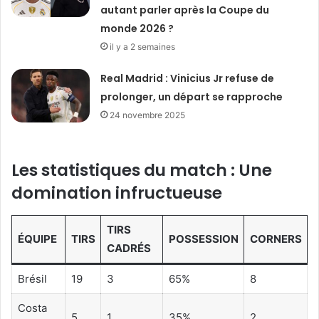
autant parler après la Coupe du
monde 2026 ?
il y a 2 semaines
Real Madrid : Vinicius Jr refuse de
prolonger, un départ se rapproche
24 novembre 2025
Les statistiques du match : Une
domination infructueuse
TIRS
ÉQUIPE
TIRS
POSSESSION
CORNERS
CADRÉS
Brésil
19
3
65%
8
Costa
5
1
35%
2