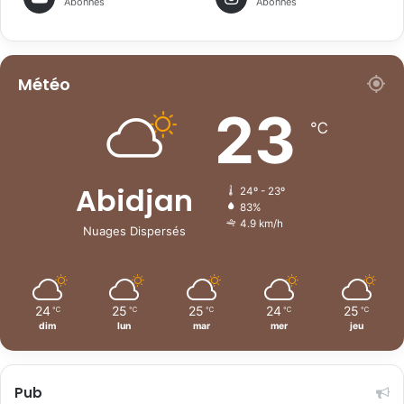
Abonnés
Abonnés
Météo
23
℃
Abidjan
24º - 23º
83%
4.9 km/h
Nuages Dispersés
24
25
25
24
25
℃
℃
℃
℃
℃
dim
lun
mar
mer
jeu
Pub