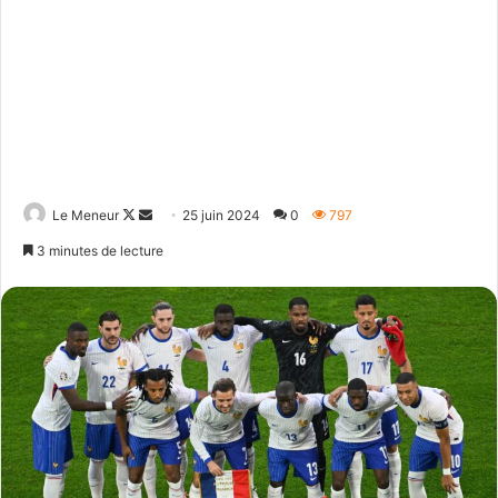
Follow
Envoyer
Le Meneur
25 juin 2024
0
797
on
un
3 minutes de lecture
X
courriel