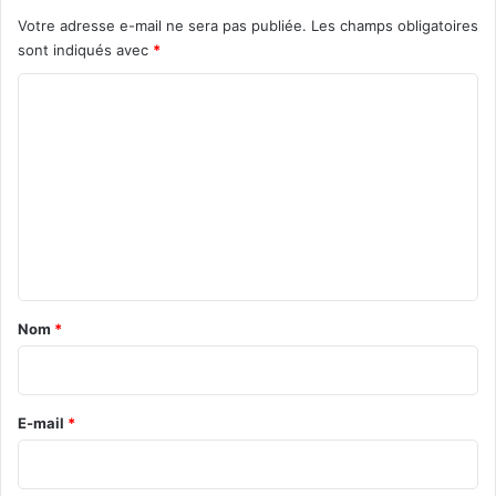
Votre adresse e-mail ne sera pas publiée.
Les champs obligatoires
sont indiqués avec
*
C
o
m
m
e
n
t
a
Nom
*
i
r
e
E-mail
*
*