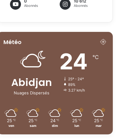
0
10 612
Abonnés
Abonnés
Météo
24
℃
Abidjan
25º - 24º
89%
3.27 km/h
Nuages Dispersés
25
25
24
25
25
℃
℃
℃
℃
℃
ven
sam
dim
lun
mar