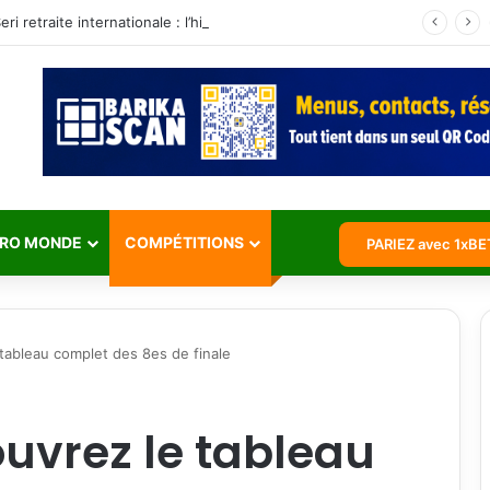
Jean Michaël Seri retraite internationale : l’histoire d’un maestro qui a marqué les Éléphants
RO MONDE
COMPÉTITIONS
PARIEZ avec 1xBE
tableau complet des 8es de finale
ouvrez le tableau