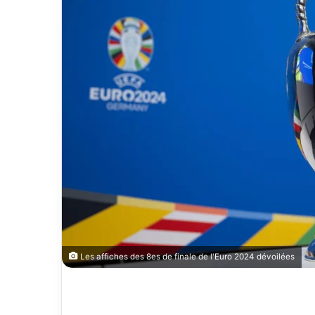
Les affiches des 8es de finale de l'Euro 2024 dévoilées