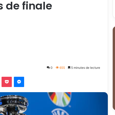
 de finale
0
655
5 minutes de lecture
Odnoklassniki
Pocket
Messenger