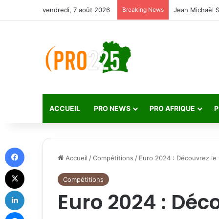
vendredi, 7 août 2026
Breaking News
ACCUEIL
PRO NEWS
PRO AFRIQUE
P
Facebook
Accueil
/
Compétitions
/
Euro 2024 : Découvrez le 
X
Compétitions
Linkedin
Euro 2024 : Déc
Messenger