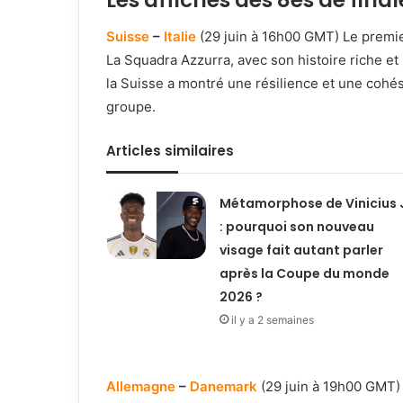
Les affiches des 8es de final
Suisse
–
Italie
(29 juin à 16h00 GMT) Le premier
La Squadra Azzurra, avec son histoire riche et
la Suisse a montré une résilience et une cohé
groupe.
Articles similaires
Métamorphose de Vinicius 
: pourquoi son nouveau
visage fait autant parler
après la Coupe du monde
2026 ?
il y a 2 semaines
Allemagne
–
Danemark
(29 juin à 19h00 GMT) 