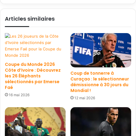
Articles similaires
Coupe du Monde 2026
Côte d’Ivoire : Découvrez
Coup de tonnerre à
les 26 Éléphants
Curaçao : le sélectionneur
sélectionnés par Emerse
démissionne à 30 jours du
Faé
Mondial !
16 mai 2026
12 mai 2026