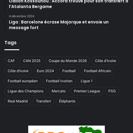
Odilon Kossounou : Accord trouvé pour son transfert à
l’Atalanta Bergame
4 décembre 2024
Liga : Barcelone écrase Majorque et envoie un
message fort
Tags
CAF
CAN 2025
Coupe du Monde 2026
Côte d'Ivoire
Côte d’Ivoire
Euro 2024
Football
Football Africain
Football européen
Football Ivoirien
Ligue 1
Ligue des Champions
Mercato
Premier League
PSG
Real Madrid
Transfert
Éléphants