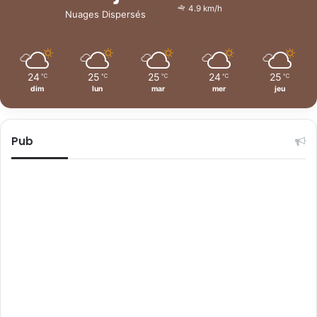
4.9 km/h
Nuages Dispersés
24
25
25
24
25
℃
℃
℃
℃
℃
dim
lun
mar
mer
jeu
Pub