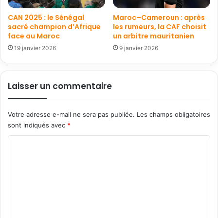
CAN 2025 : le Sénégal
Maroc–Cameroun : après
sacré champion d’Afrique
les rumeurs, la CAF choisit
face au Maroc
un arbitre mauritanien
19 janvier 2026
9 janvier 2026
Laisser un commentaire
Votre adresse e-mail ne sera pas publiée.
Les champs obligatoires
sont indiqués avec
*
C
o
m
m
e
n