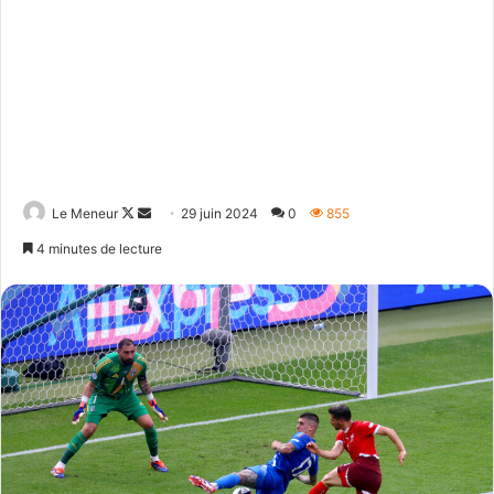
Follow
Envoyer
Le Meneur
29 juin 2024
0
855
on
un
4 minutes de lecture
X
courriel